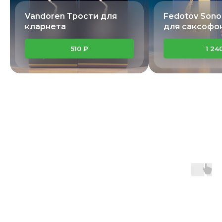
Vandoren Трости для
Fedotov Sono
кларнета
для саксофо
510 ₽
1 24