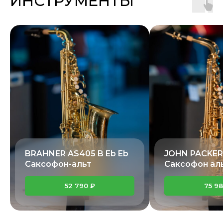
ИНСТРУМЕНТЫ
BRAHNER AS405 B Eb Eb
JOHN PACKER
Саксофон-альт
Саксофон аль
52 790 ₽
75 98