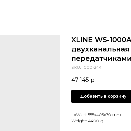
XLINE WS-1000
двухканальная
передатчикам
SKU:
1000-244
47 145
р.
Добавить в корзину
LxWxH: 555x405x70 mm
Weight: 4400 g