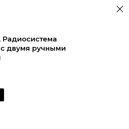
A Радиосистема
 с двумя ручными
и