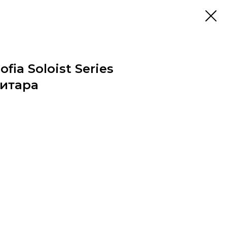
fia Soloist Series
гитара