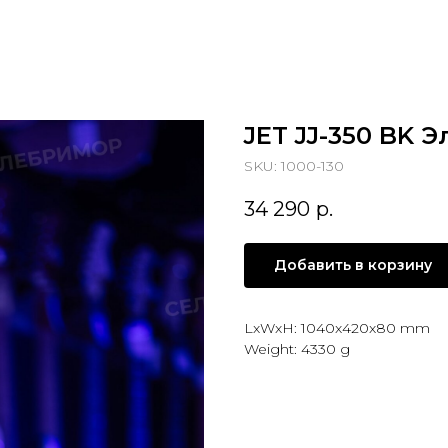
JET JJ-350 BK 
SKU:
1000-130
34 290
р.
Добавить в корзину
LxWxH: 1040x420x80 mm
Weight: 4330 g