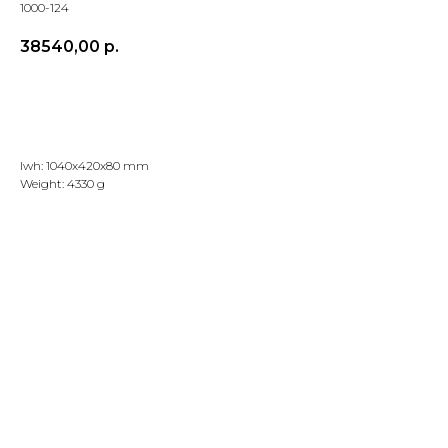
1000-124
38540,00
р.
Добавить в корзину
lwh: 1040x420x80 mm
Weight: 4330 g