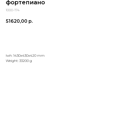
фортепиано
1000-174
51620,00
р.
Добавить в корзину
lwh: 1430x430x420 mm
Weight: 33200 g