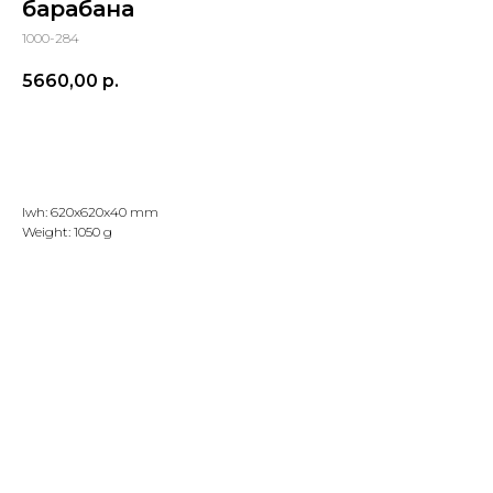
барабана
1000-284
5660,00
р.
Добавить в корзину
lwh: 620x620x40 mm
Weight: 1050 g